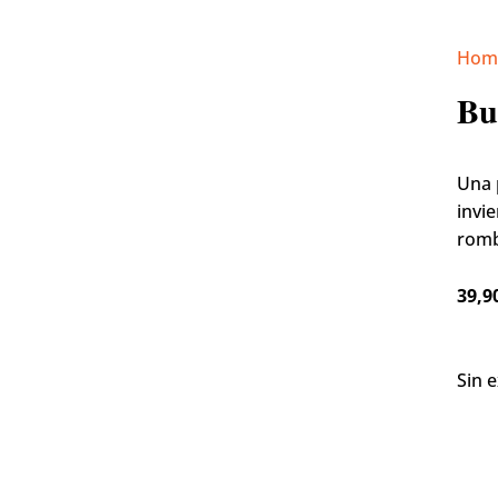
Hom
Bu
Una 
invi
romb
39,9
Sin 