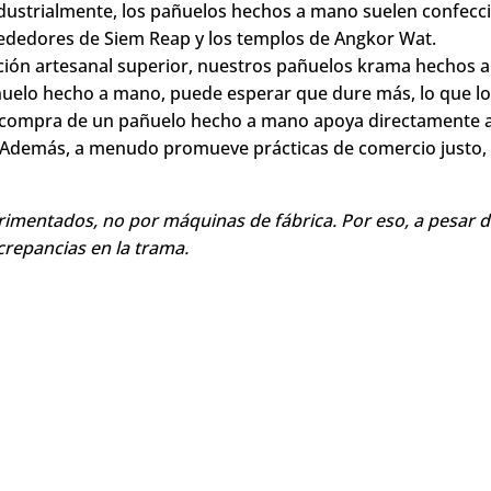
tivos, colores y técnicas exclusivos de la cultura camboyan
rse por utilizar materiales de alta calidad y trabajar con 
ndustrialmente, los pañuelos hechos a mano suelen confecci
alrededores de Siem Reap y los templos de Angkor Wat.
ión artesanal superior, nuestros pañuelos krama hechos a
ñuelo hecho a mano, puede esperar que dure más, lo que lo
 compra de un pañuelo hecho a mano apoya directamente a 
s. Además, a menudo promueve prácticas de comercio justo,
mentados, no por máquinas de fábrica. Por eso, a pesar de
repancias en la trama.