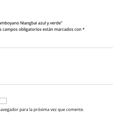
ENTREGA
o en 2 a 3 días laborables en Francia Metropolitana, y much
SEGURO
tercard, Visa, Paypal, Apple Pay, Google Pay...
¡14 días de