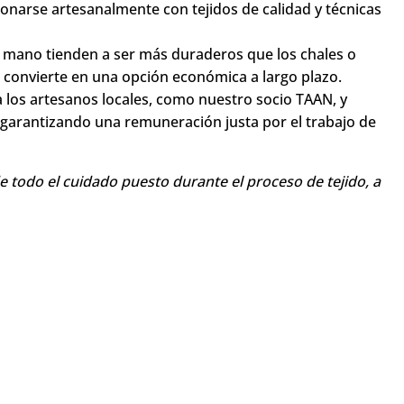
a, ofreciendo una auténtica experiencia cultural.
precisión para producir bufandas que perduren en el
onarse artesanalmente con tejidos de calidad y técnicas
 mano tienden a ser más duraderos que los chales o
 convierte en una opción económica a largo plazo.
los artesanos locales, como nuestro socio TAAN, y
 garantizando una remuneración justa por el trabajo de
 todo el cuidado puesto durante el proceso de tejido, a