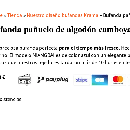
e
»
Tienda
»
Nuestro diseño bufandas Krama
»
Bufanda pañ
fanda pañuelo de algodón camboya
preciosa bufanda perfecta
para el tiempo más fresco
. He
erno. El modelo NIANGBAI es de color azul con un elegante 
os que nuestros tejedores tardaron más de 10 horas en tej
0
€
existencias