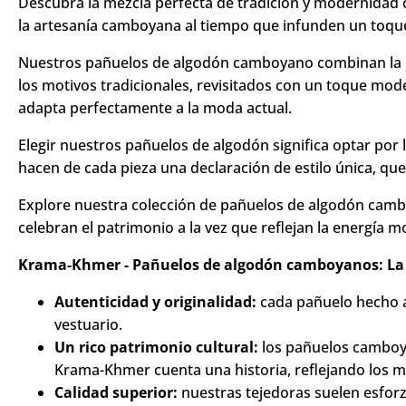
Hecho a mano por nuestro socio en Camboya (Siem R
Descubra la mezcla perfecta de tradición y modernidad
la artesanía camboyana al tiempo que infunden un toqu
Nuestros pañuelos de algodón camboyano combinan la co
los motivos tradicionales, revisitados con un toque mo
adapta perfectamente a la moda actual.
Elegir nuestros pañuelos de algodón significa optar por 
hacen de cada pieza una declaración de estilo única, que 
Explore nuestra colección de pañuelos de algodón cambo
celebran el patrimonio a la vez que reflejan la energía 
Krama-Khmer - Pañuelos de algodón camboyanos: La tr
Autenticidad y originalidad:
cada pañuelo hecho a
vestuario.
Un rico patrimonio cultural:
los pañuelos camboya