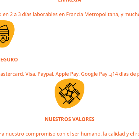
Tienda
Ayuda & FA
Contacto
© Krama Khmer
Configuración de las cookies
by