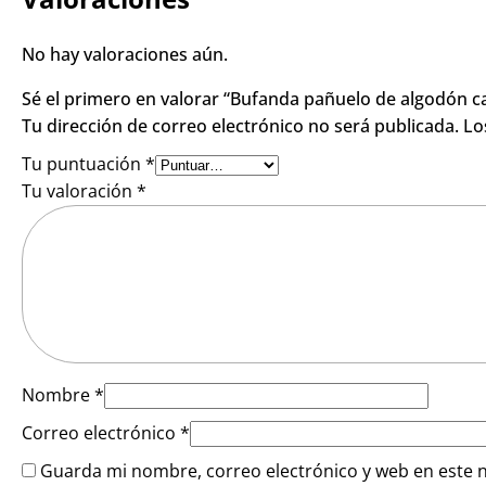
El Poste Colissim
PAGO 
Pague de forma segura con Tarjeta Bancaria, Mas