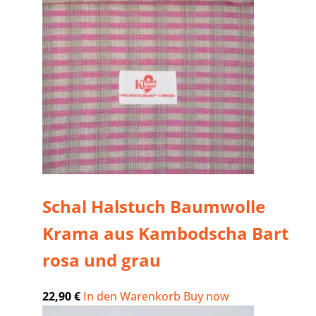
Schal Halstuch Baumwolle
Krama aus Kambodscha Bart
rosa und grau
22,90
€
In den Warenkorb
Buy now