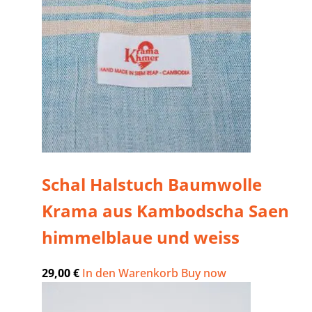
Schal Halstuch Baumwolle
Krama aus Kambodscha Saen
himmelblaue und weiss
29,00
€
In den Warenkorb
Buy now