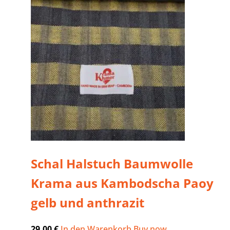
Schal Halstuch Baumwolle
Krama aus Kambodscha Paoy
gelb und anthrazit
29,00
€
In den Warenkorb
Buy now