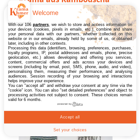
Sousdey dunkelgrün und grau
Welcome
With our 106
partners
, we wish to store and access information on
25,00
€
In den Warenkorb
Buy now
your devices (cookies, pixels in emails, etc.), combine and share
your personal data with our partners, whether collected on this
website or in our emails, already held by some of us, or obtained
later, including in other contexts.
Processing this data (identifiers, browsing, preferences, purchases,
loyalty programs, IP, postal addresses and emails, phone, precise
geolocation, etc.) allows developing and offering you services,
content, commercial offers and ads across your devices and
screens (including by email, post, SMS, phone, audio, and video),
personalising them, measuring their performance, and analysing
audiences. Session recording of your browsing and interactions
helps improve your experience.
You can "accept all" and withdraw your consent at any time via the
"cookie" icon
. You can also "set detailed preferences" and object to
processing activities not subject to consent. These choices remain
valid for 6 months.
powered by
Accept all
Set your choices