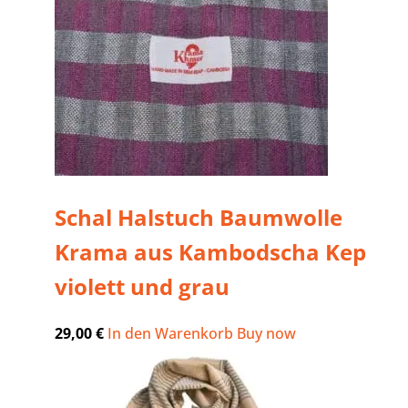
Schal Halstuch Baumwolle
Krama aus Kambodscha Kep
violett und grau
29,00
€
In den Warenkorb
Buy now